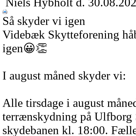
Niels Hybholt
d. 30.08.20
Så skyder vi igen
Videbæk Skytteforening håbe
igen😀👏
I august måned skyder vi:
Alle tirsdage i august måne
terrænskydning på Ulfborg S
skydebanen kl. 18:00. Fælle