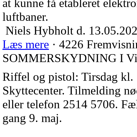
at kunne få etableret elekt
luftbaner.
Niels Hybholt
d. 13.05.20
Læs mere
· 4226 Fremvisni
SOMMERSKYDNING I Vide
Riffel og pistol: Tirsdag kl
Skyttecenter. Tilmelding 
eller telefon 2514 5706. Fæl
gang 9. maj.