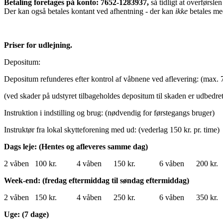
Betaling foretages på konto:
7652-1283937,
så tidligt at overførsle
Der kan også betales kontant ved afhentning - der kan
ikke
betales me
Priser for udlejning.
Depositum: Pr. våben
Depositum refunderes efter kontrol af våbnene ved aflevering: (max. 
(ved skader på udstyret tilbageholdes depositum til skaden er udbedr
Instruktion i indstilling og brug: (nødvendig for førs
Instruktør fra lokal skytteforening med ud: (vederlag 150 k
Dags leje: (Hentes og afleveres samme dag)
2 våben 100 kr. 4 våben 150 kr. 6 våben 200 kr.
Week-end: (fredag eftermiddag til søndag eftermiddag)
2 våben 150 kr. 4 våben 250 kr. 6 våben 350 kr.
Uge: (7 dage)