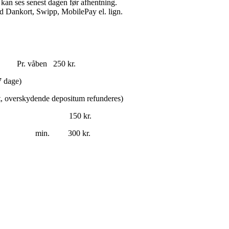
n kan ses senest dagen før afhentning.
d Dankort, Swipp, MobilePay el. lign.
 250 kr.
7 dage)
et, overskydende depositum refunderes)
tegangs bruger) 150 kr.
r. pr. time) min. 300 kr.