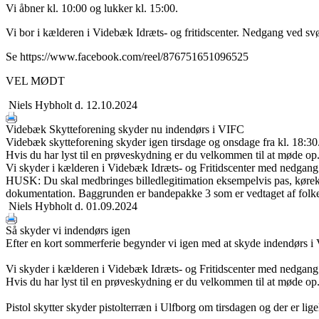
Vi åbner kl. 10:00 og lukker kl. 15:00.
Vi bor i kælderen i Videbæk Idræts- og fritidscenter. Nedgang ved s
Se https://www.facebook.com/reel/876751651096525
VEL MØDT
Niels Hybholt
d. 12.10.2024
Videbæk Skytteforening skyder nu indendørs i VIFC
Videbæk skytteforening skyder igen tirsdage og onsdage fra kl. 18:30
Hvis du har lyst til en prøveskydning er du velkommen til at møde op
Vi skyder i kælderen i Videbæk Idræts- og Fritidscenter med nedgan
HUSK: Du skal medbringes billedlegitimation eksempelvis pas, kørekor
dokumentation. Baggrunden er bandepakke 3 som er vedtaget af folke
Niels Hybholt
d. 01.09.2024
Så skyder vi indendørs igen
Efter en kort sommerferie begynder vi igen med at skyde indendørs i V
Vi skyder i kælderen i Videbæk Idræts- og Fritidscenter med nedgan
Hvis du har lyst til en prøveskydning er du velkommen til at møde op
Pistol skytter skyder pistolterræn i Ulfborg om tirsdagen og der er ligel