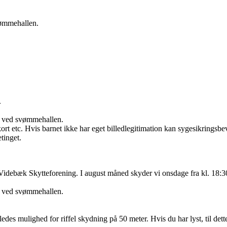
vømmehallen.
.
.
g ved svømmehallen.
t etc. Hvis barnet ikke har eget billedlegitimation kan sygesikringsbe
tinget.
idebæk Skytteforening. I august måned skyder vi onsdage fra kl. 18:30 t
g ved svømmehallen.
.
edes mulighed for riffel skydning på 50 meter. Hvis du har lyst, til dette