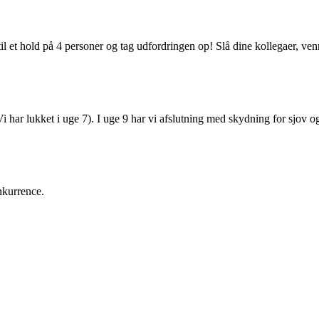
il et hold på 4 personer og tag udfordringen op! Slå dine kollegaer, venn
Vi har lukket i uge 7). I uge
9
har vi afslutning med skydning for sjov o
nkurrence.