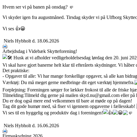
Hvem ser vi på banen på onsdag? 🤛
Vi skyder igen fra augustmåned. Tirsdag skyder vi på Ulfborg Skyttec
Vi ses
👍
😀
Niels Hybholt
d. 18.06.2026
Arbejdsdag i Videbæk Skytteforening!
Husk at vi afholder vedligeholdelsesdag lørdag den 20. juni 2026 
Vi skal have gjort banerne helt klar til efterårets skydninger. Vi håber 
Det praktiske:
- Opgaver til alle: Vi har mange forskellige opgaver, så alle kan bidrag
Værktøj: Du må meget gerne medbringe dit eget værktøj hjemmefra.
Forplejning: Foreningen sørger for lækker frokost til alle de friske hj
Tilmelding:Tilmeld dig gerne på mailen skyd.nu@gmail.com eller på li
Du er dog også mere end velkommen til bare at møde op på dagen!
Tag dit gode humør med, så fiser vi igennem opgaverne i fællesskab!
Vi ses til en hyggelig og produktiv dag i foreningen!
Niels Hybholt
d. 16.06.2026
Firmaskydning 2026