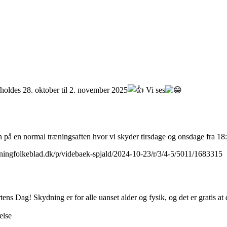
 afholdes 28. oktober til 2. november 2025
Vi ses
gen på en normal træningsaften hvor vi skyder tirsdage og onsdage fra 18
herningfolkeblad.dk/p/videbaek-spjald/2024-10-23/r/3/4-5/5011/1683315
rtens Dag!
Skydning er for alle uanset alder og fysik, og det er gratis at 
else